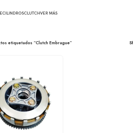
E
CILINDROS
CLUTCH
VER MÁS
tos etiquetados “Clutch Embrague”
S