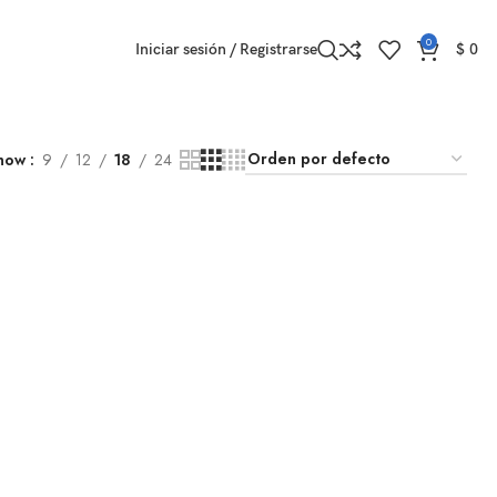
0
Iniciar sesión / Registrarse
$
0
how
9
12
18
24