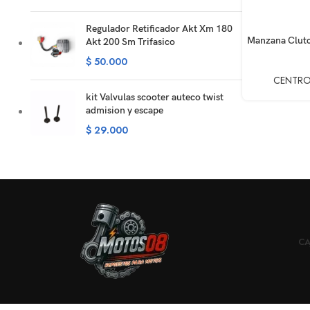
Regulador Retificador Akt Xm 180
AÑADIR AL CA
Manzana Clutc
Akt 200 Sm Trifasico
$
50.000
CENTRO
kit Valvulas scooter auteco twist
admision y escape
$
29.000
CA