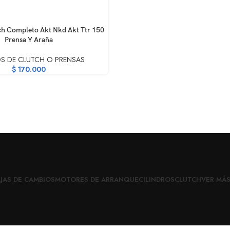
RRITO
h Completo Akt Nkd Akt Ttr 150
Prensa Y Araña
S DE CLUTCH O PRENSAS
$
170.000
JAS DE CAMBIOS
MOTORES DE ARRANQUE
CILINDROS
CLUTCH
VER MÁ