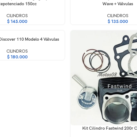
epotenciado 150cc
Wave + Válvulas
CILINDROS
CILINDROS
$
145.000
$
135.000
RRITO
 Discover 110 Modelo 4 Válvulas
CILINDROS
$
180.000
AÑADIR AL CARRITO
Kit Cilindro Fastwind 200r