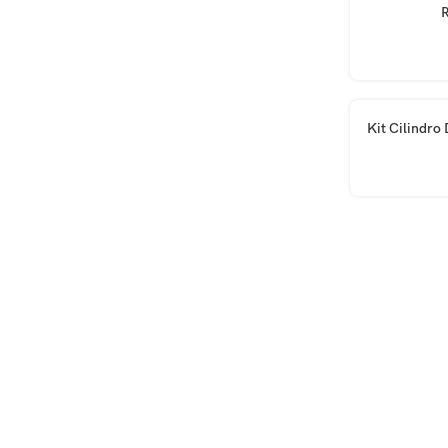
R
AÑADIR AL CA
Kit Cilindro