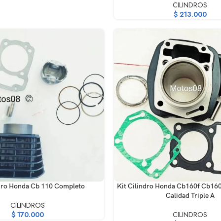
CILINDROS
$
213.000
RRITO
AÑADIR AL CARRITO
ndro Honda Cb 110 Completo
Kit Cilindro Honda Cb160f Cb16
Calidad Triple A
CILINDROS
$
170.000
CILINDROS