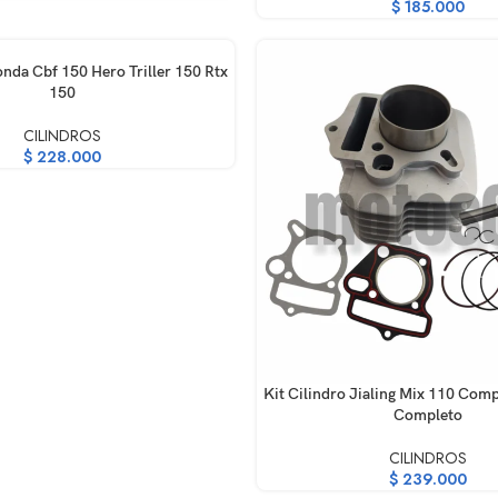
$
185.000
RRITO
onda Cbf 150 Hero Triller 150 Rtx
150
CILINDROS
$
228.000
AÑADIR AL CARRITO
Kit Cilindro Jialing Mix 110 Com
Completo
CILINDROS
$
239.000