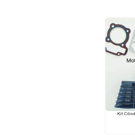
AÑADIR AL CA
Kit Cili