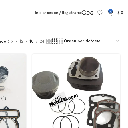
0
Iniciar sesión / Registrarse
$
0
how
9
12
18
24