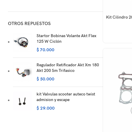
AÑADIR AL CA
Kit Cilindro 
OTROS REPUESTOS
Startor Bobinas Volante Akt Flex
125 W Ciclón
$
70.000
Regulador Retificador Akt Xm 180
Akt 200 Sm Trifasico
$
50.000
kit Valvulas scooter auteco twist
admision y escape
$
29.000