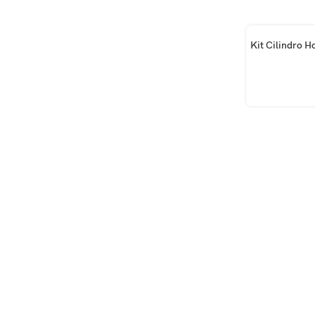
AÑADIR AL CA
Kit Cilindro H