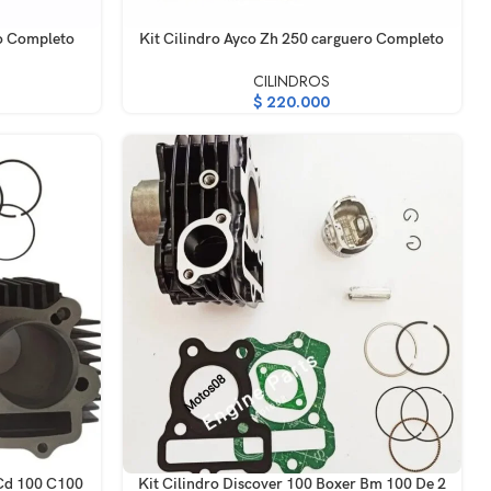
AÑADIR AL CARRITO
ro Completo
Kit Cilindro Ayco Zh 250 carguero Completo
CILINDROS
$
220.000
AÑADIR AL CARRITO
 Cd 100 C100
Kit Cilindro Discover 100 Boxer Bm 100 De 2