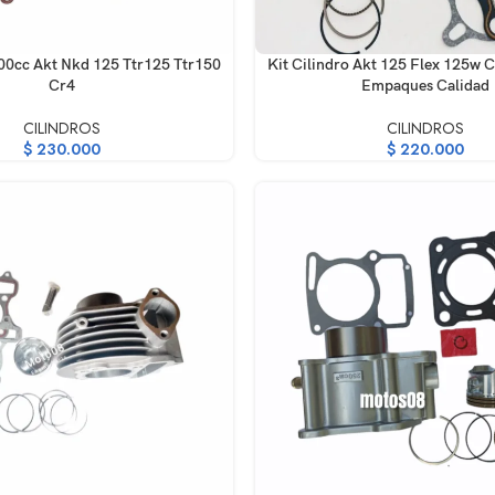
RRITO
AÑADIR AL CARRITO
200cc Akt Nkd 125 Ttr125 Ttr150
Kit Cilindro Akt 125 Flex 125w
Cr4
Empaques Calidad
CILINDROS
CILINDROS
$
230.000
$
220.000