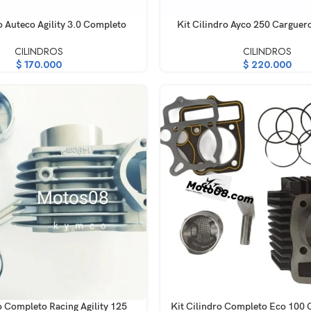
RRITO
AÑADIR AL CARRITO
o Auteco Agility 3.0 Completo
Kit Cilindro Ayco 250 Cargue
CILINDROS
CILINDROS
$
170.000
$
220.000
RRITO
AÑADIR AL CARRITO
o Completo Racing Agility 125
Kit Cilindro Completo Eco 100