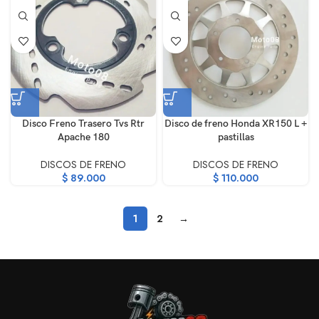
Disco Freno Trasero Tvs Rtr
Disco de freno Honda XR150 L +
Apache 180
pastillas
DISCOS DE FRENO
DISCOS DE FRENO
$
89.000
$
110.000
1
2
→