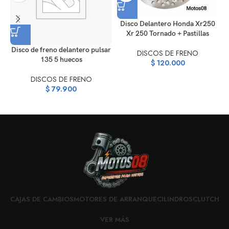
Disco Delantero Honda Xr250
Xr 250 Tornado + Pastillas
D
Disco de freno delantero pulsar
DISCOS DE FRENO
135 5 huecos
$
120.000
DISCOS DE FRENO
$
79.900
CAJAS DE CAMBIOS
MOTORES DE ARRANQUE
CILINDROS
CLUTCH
VER MÁS