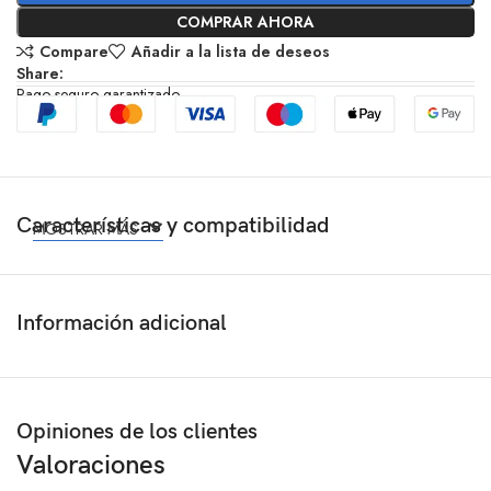
COMPRAR AHORA
Compare
Añadir a la lista de deseos
Share:
Pago seguro garantizado
Características y compatibilidad
MOSTRAR MÁS
Información adicional
Opiniones de los clientes
Valoraciones