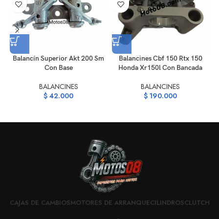
Balancín Superior Akt 200 Sm
Balancines Cbf 150 Rtx 150
B
Con Base
Honda Xr150l Con Bancada
BALANCINES
BALANCINES
$
42.000
$
190.000
CAJAS DE CAMBIOS
MOTORES DE ARRANQUE
CILINDROS
CLUTCH