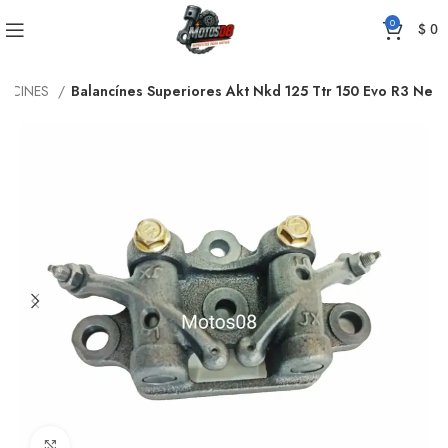
0
$
0
ANCINES
Balancínes Superiores Akt Nkd 125 Ttr 150 Evo R3 Ne
Click to enlarge