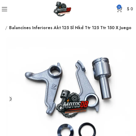
0
$
0
ES
Balancínes Inferiores Akt 125 Sl Nkd Ttr 125 Ttr 150 X Juego