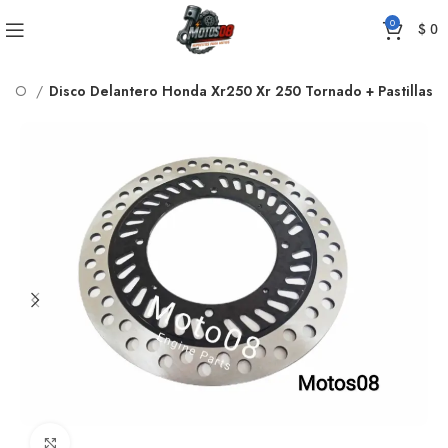
0
$
0
RENO
Disco Delantero Honda Xr250 Xr 250 Tornado + Pastillas
Click to enlarge