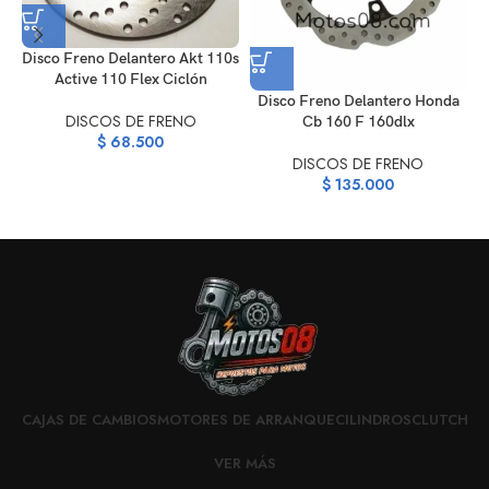
Disco Freno Delantero Akt 110s
Active 110 Flex Ciclón
Disco Freno Delantero Honda
DISCOS DE FRENO
Cb 160 F 160dlx
$
68.500
DISCOS DE FRENO
$
135.000
CAJAS DE CAMBIOS
MOTORES DE ARRANQUE
CILINDROS
CLUTCH
VER MÁS