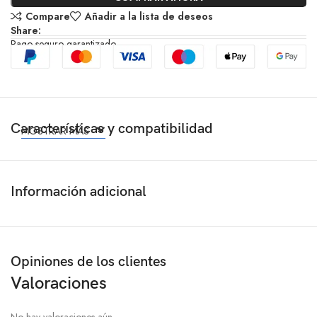
Compare
Añadir a la lista de deseos
Share:
Pago seguro garantizado
Características y compatibilidad
MOSTRAR MÁS
Información adicional
Opiniones de los clientes
Valoraciones
No hay valoraciones aún.