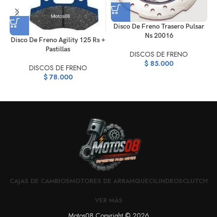
Disco De Freno Trasero Pulsar
Ns 20016
Disco De Freno Agility 125 Rs +
Pastillas
DISCOS DE FRENO
$
85.000
DISCOS DE FRENO
$
78.000
CAJAS DE CAMBIOS
MOTORES DE ARRANQUE
CILINDROS
CLUTCH
VER MÁS
Motos08 Copyright © 2026