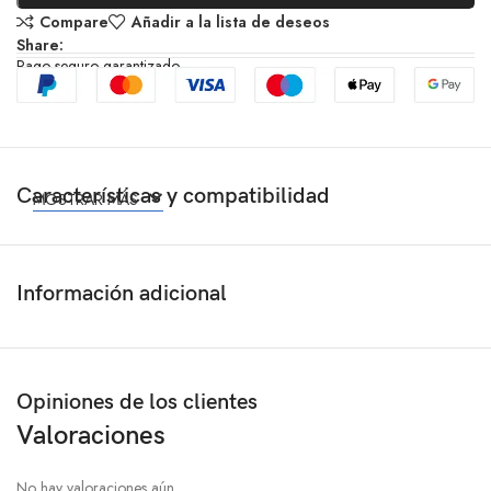
Compare
Añadir a la lista de deseos
Share:
Pago seguro garantizado
Características y compatibilidad
MOSTRAR MÁS
Información adicional
Opiniones de los clientes
Valoraciones
No hay valoraciones aún.