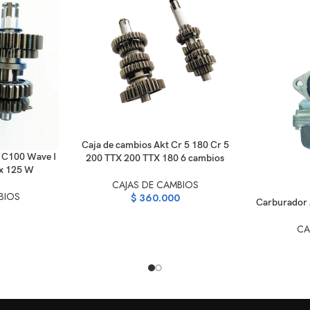
AÑADIR AL CARRITO
Caja de cambios Akt Cr 5 180 Cr 5
 C100 Wave I
200 TTX 200 TTX 180 6 cambios
ex 125 W
CAJAS DE CAMBIOS
BIOS
$
360.000
AÑADIR AL C
Carburador 
CA