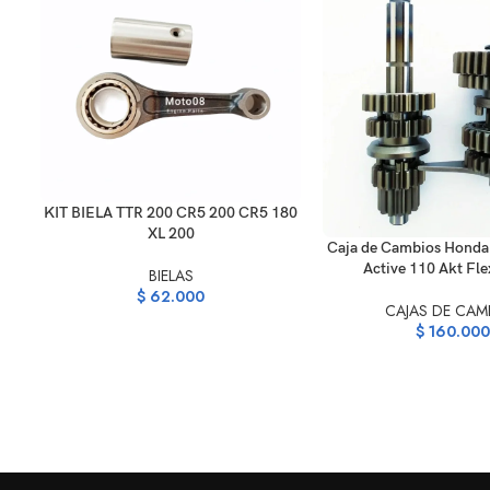
AÑADIR AL CARRITO
KIT BIELA TTR 200 CR5 200 CR5 180
XL 200
AÑADIR AL CARRITO
Caja de Cambios Honda
Active 110 Akt Fl
BIELAS
$
62.000
CAJAS DE CAM
$
160.000