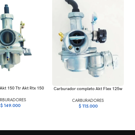
AÑ
ARRITO
Akt 150 Ttr Akt Rtx 150
AÑADIR AL CARRITO
Carburador completo Akt Flex 125w
RBURADORES
CARBURADORES
$
149.000
$
115.000