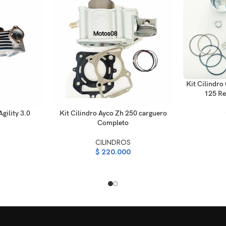
AÑADIR AL C
Kit Cilindro
125 Re
AÑADIR AL CARRITO
gility 3.0
Kit Cilindro Ayco Zh 250 carguero
Completo
S
CILINDROS
$
220.000