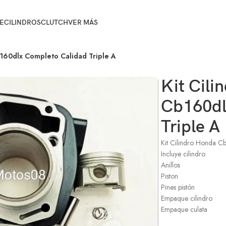
E
CILINDROS
CLUTCH
VER MÁS
b160dlx Completo Calidad Triple A
Kit Cil
Cb160dl
Triple A
Kit Cilindro Honda C
Incluye cilindro
Anillos
Piston
Pines pistón
Empaque cilindro
Empaque culata