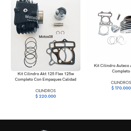
AÑADIR AL CARRITO
Kit Cilindro Auteco A
Completo
AÑADIR AL CARRITO
Kit Cilindro Akt 125 Flex 125w
Completo Con Empaques Calidad
CILINDRO
$
170.000
CILINDROS
$
220.000