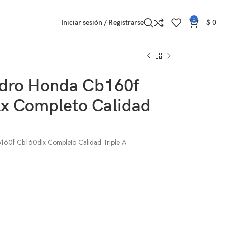
0
Iniciar sesión / Registrarse
$
0
indro Honda Cb160f
x Completo Calidad
b160f Cb160dlx Completo Calidad Triple A