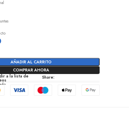
nal
untas
ucto
0
AÑADIR AL CARRITO
COMPRAR AHORA
ir a la lista de
Share:
eos
zado