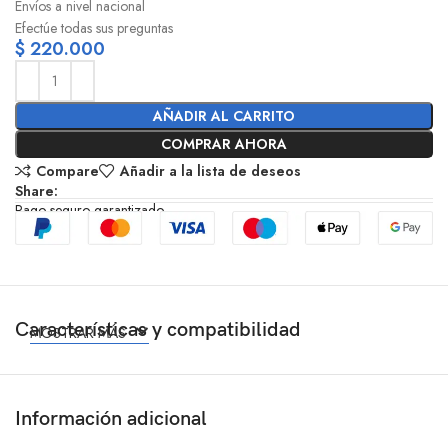
Envíos a nivel nacional
Efectúe todas sus preguntas
$
220.000
AÑADIR AL CARRITO
COMPRAR AHORA
Compare
Añadir a la lista de deseos
Share:
Pago seguro garantizado
Características y compatibilidad
MOSTRAR MÁS
Información adicional