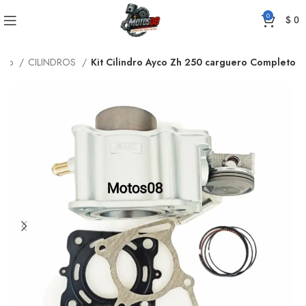
0
$
0
icio
CILINDROS
Kit Cilindro Ayco Zh 250 carguero Completo