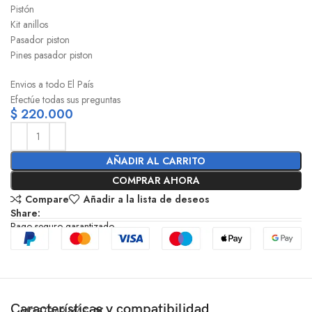
Pistón
Kit anillos
Pasador piston
Pines pasador piston
Envios a todo El País
Efectúe todas sus preguntas
$
220.000
AÑADIR AL CARRITO
COMPRAR AHORA
Compare
Añadir a la lista de deseos
Share:
Pago seguro garantizado
Características y compatibilidad
MOSTRAR MÁS