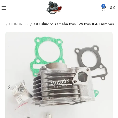
0
$
0
cio
CILINDROS
Kit Cilindro Yamaha Bws 125 Bws II 4 Tiempos