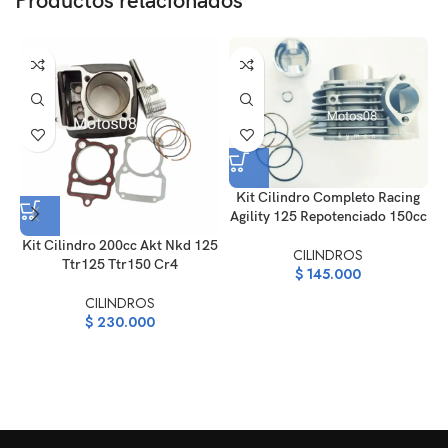
Productos relacionados
Kit Cilindro Completo Racing
Agility 125 Repotenciado 150cc
K
Kit Cilindro 200cc Akt Nkd 125
CILINDROS
Ttr125 Ttr150 Cr4
$
145.000
CILINDROS
$
230.000