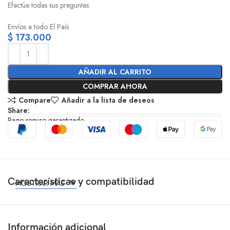
Efectúe todas sus preguntas
Envíos a todo El País
$
173.000
AÑADIR AL CARRITO
COMPRAR AHORA
Compare
Añadir a la lista de deseos
Share:
Pago seguro garantizado
Características y compatibilidad
MOSTRAR MÁS
Información adicional