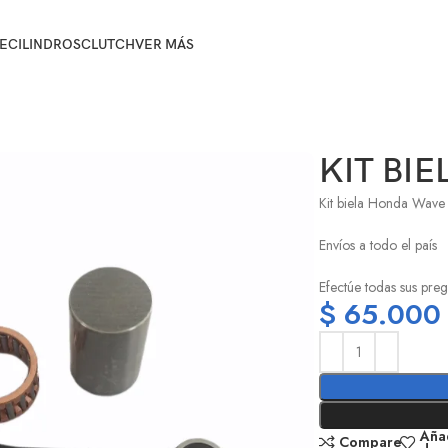
E
CILINDROS
CLUTCH
VER MÁS
KIT BIE
Kit biela Honda Wave
Envíos a todo el país
Efectúe todas sus preg
$
65.000
Añad
Compare