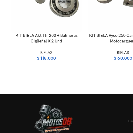
AÑADIR AL CARRITO
AÑADIR AL CARRITO
KIT BIELA Akt Ttr 200 + Balíneras
KIT BIELA Ayco 250 Ca
Cigüeñal X 2 Und
Motocargue
BIELAS
BIELAS
$
118.000
$
60.000
CA