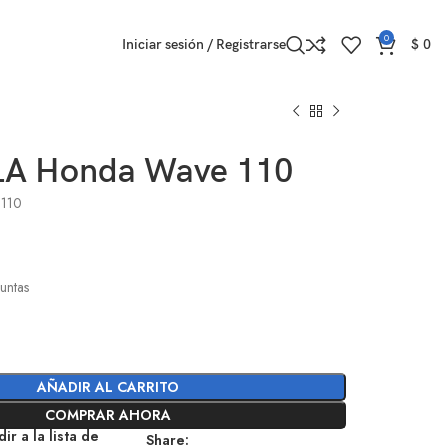
0
Iniciar sesión / Registrarse
$
0
LA Honda Wave 110
 110
untas
AÑADIR AL CARRITO
COMPRAR AHORA
ir a la lista de
Share: