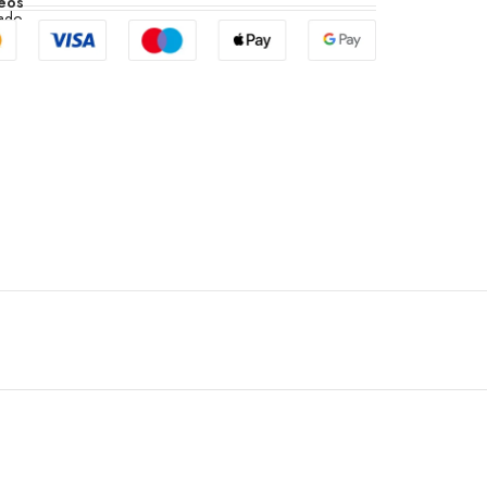
eos
zado