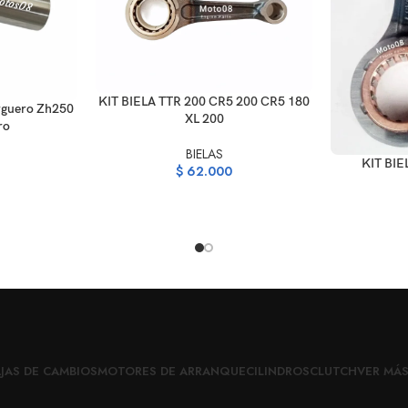
AÑADIR AL CARRITO
KIT BIELA TTR 200 CR5 200 CR5 180
rguero Zh250
XL 200
ro
BIELAS
AÑADIR AL C
KIT BIE
$
62.000
JAS DE CAMBIOS
MOTORES DE ARRANQUE
CILINDROS
CLUTCH
VER MÁ