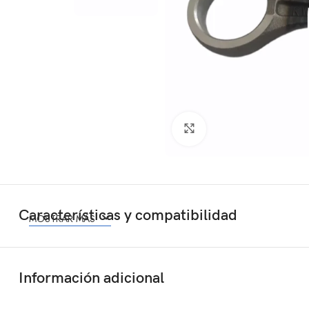
Click to enlarge
Características y compatibilidad
MOSTRAR MÁS
Información adicional