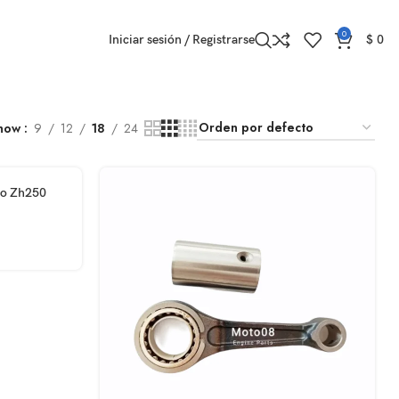
0
Iniciar sesión / Registrarse
$
0
how
9
12
18
24
ro Zh250