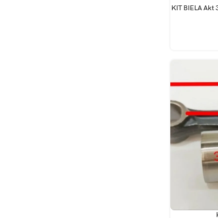
AÑADIR AL CA
KIT BIELA Akt 
AÑADIR AL CA