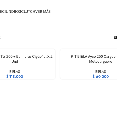
E
CILINDROS
CLUTCH
VER MÁS
S
S
RRITO
AÑADIR AL CARRITO
Ttr 200 + Balíneras Cigüeñal X 2
KIT BIELA Ayco 250 Cargue
Und
Motocarguero
BIELAS
BIELAS
$
118.000
$
60.000