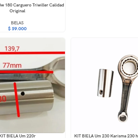
RRITO
3w 180 Carguero Triwiller Calidad
Original
BIELAS
$
59.000
RRITO
AÑADIR AL CARRITO
KIT BIELA Um 220r
KIT BIELA Um 230 Karisma 230 h