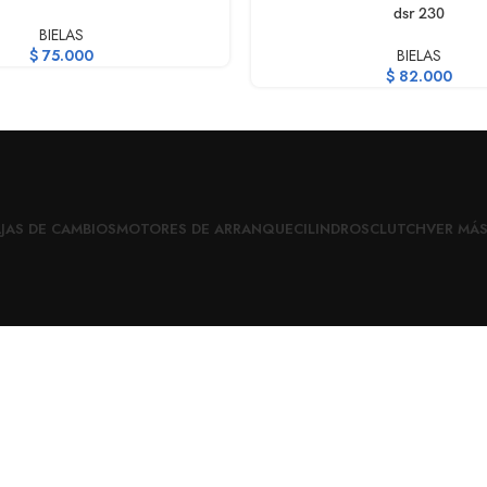
dsr 230
BIELAS
$
75.000
BIELAS
$
82.000
JAS DE CAMBIOS
MOTORES DE ARRANQUE
CILINDROS
CLUTCH
VER MÁ