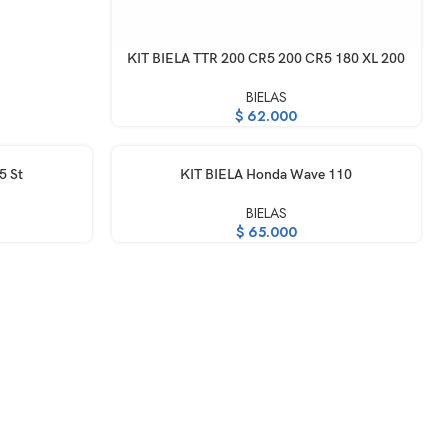
AÑADIR AL CARRITO
KIT BIELA TTR 200 CR5 200 CR5 180 XL 200
BIELAS
$
62.000
AÑADIR AL CARRITO
5 St
KIT BIELA Honda Wave 110
BIELAS
$
65.000