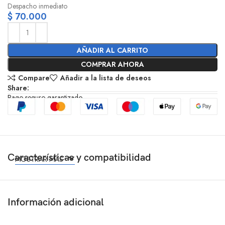
Despacho inmediato
$
70.000
AÑADIR AL CARRITO
COMPRAR AHORA
Compare
Añadir a la lista de deseos
Share:
Pago seguro garantizado
Características y compatibilidad
MOSTRAR MÁS
Información adicional