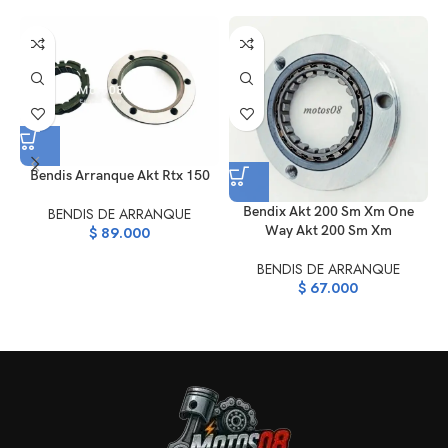
Bendis Arranque Akt Rtx 150
Bendix Akt 200 Sm Xm One
B
BENDIS DE ARRANQUE
Way Akt 200 Sm Xm
$
89.000
BENDIS DE ARRANQUE
$
67.000