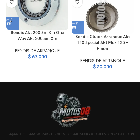
Bendix Akt 200 Sm Xm One
B
Bendix Clutch Arranque Akt
Way Akt 200 Sm Xm
110 Special Akt Flex 125 +
Piñon
BENDIS DE ARRANQUE
$
67.000
BENDIS DE ARRANQUE
$
70.000
CAJAS DE CAMBIOS
MOTORES DE ARRANQUE
CILINDROS
CLUTCH