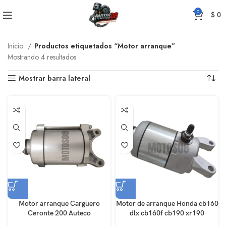
0
$
0
Inicio
Productos etiquetados “Motor arranque”
Mostrando 4 resultados
Mostrar barra lateral
Motor arranque Carguero
Motor de arranque Honda cb160
Ceronte 200 Auteco
dlx cb160f cb190 xr190