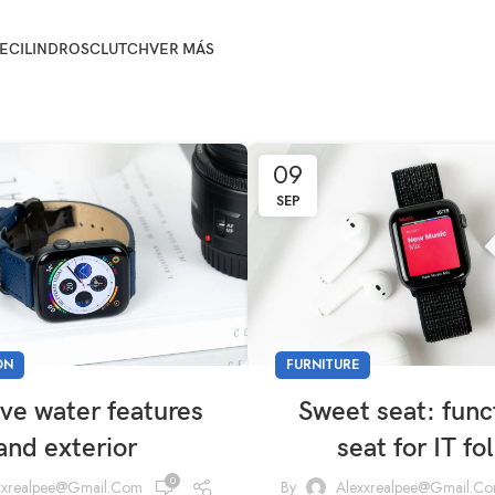
E
CILINDROS
CLUTCH
VER MÁS
09
SEP
ON
FURNITURE
ive water features
Sweet seat: func
and exterior
seat for IT fo
0
xxrealpee@gmail.com
By
Alexxrealpee@gmail.c