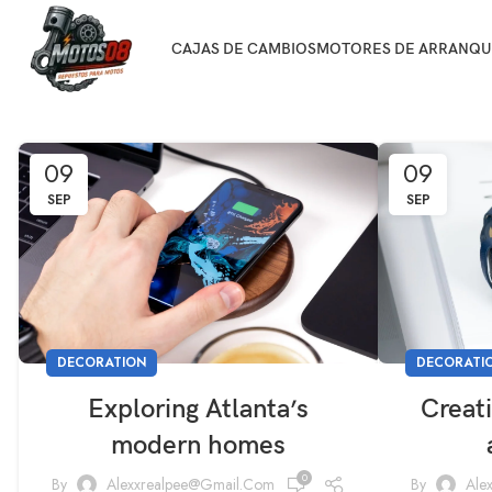
CAJAS DE CAMBIOS
MOTORES DE ARRANQU
09
09
SEP
SEP
DECORATION
DECORATI
Exploring Atlanta’s
Creat
modern homes
0
By
Alexxrealpee@gmail.com
By
Ale