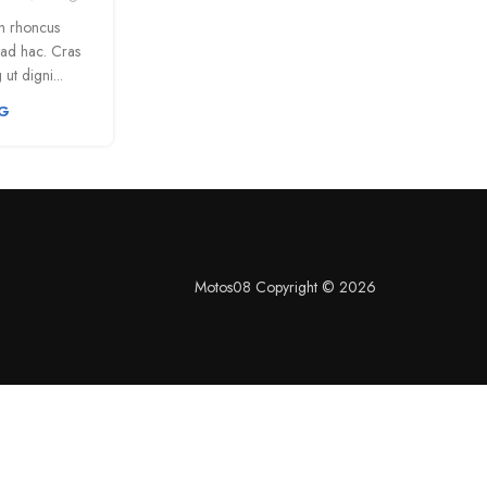
bh rhoncus
iad hac. Cras
ut digni...
NG
Motos08 Copyright © 2026
S