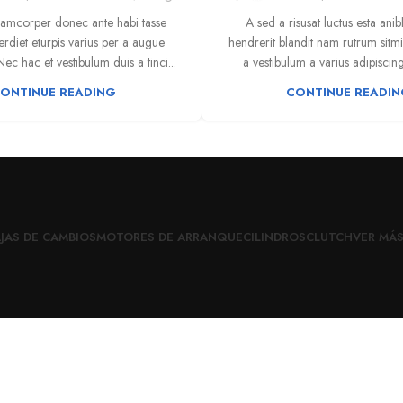
lamcorper donec ante habi tasse
A sed a risusat luctus esta ani
rdiet eturpis varius per a augue
hendrerit blandit nam rutrum sitm
c hac et vestibulum duis a tinci...
a vestibulum a varius adipiscing 
ONTINUE READING
CONTINUE READI
JAS DE CAMBIOS
MOTORES DE ARRANQUE
CILINDROS
CLUTCH
VER MÁ