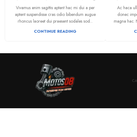
Vivamus enim sagittis aptent hac mi dui a per
Ac haca ul
aptent suspendisse cras odio bibendum augue
donec impe
rhoncus laoreet dui praesent sodales sod...
magna hac. Ne
CONTINUE READING
C
CA