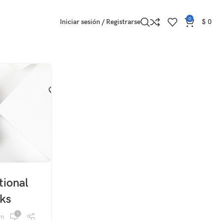
0
Iniciar sesión / Registrarse
$
0
tional
lks
1
om