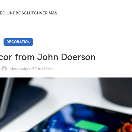
E
CILINDROS
CLUTCH
VER MÁS
DECORATION
or from John Doerson
Alexxrealpee@gmail.com