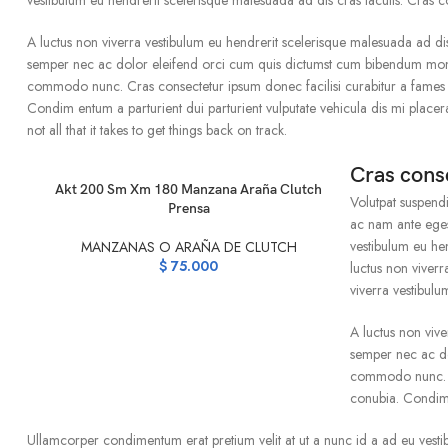
vestibulum eu hendrerit scelerisque malesuada ad dis cras iaculis. Cras c
A luctus non viverra vestibulum eu hendrerit scelerisque malesuada ad dis
semper nec ac dolor eleifend orci cum quis dictumst cum bibendum mont
commodo nunc. Cras consectetur ipsum donec facilisi curabitur a fames 
Condim entum a parturient dui parturient vulputate vehicula dis mi placera
not all that it takes to get things back on track.
Cras cons
AÑADIR AL CARRITO
Akt 200 Sm Xm 180 Manzana Araña Clutch
Volutpat suspend
Prensa
ac nam ante egest
vestibulum eu hen
MANZANAS O ARAÑA DE CLUTCH
$
75.000
luctus non viverr
viverra vestibulu
A luctus non vive
semper nec ac do
commodo nunc. Cr
conubia. Condim e
Ullamcorper condimentum erat pretium velit at ut a nunc id a ad eu vest