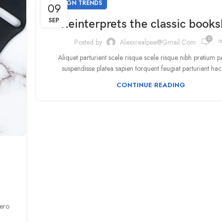
DESIGN TRENDS
09
SEP
Reinterprets the classic books
0
Posted by
Alexxrealpee@gmail.com
Aliquet parturient scele risque scele risque nibh pretium p
suspendisse platea sapien torquent feugiat parturient hac
CONTINUE READING
bero