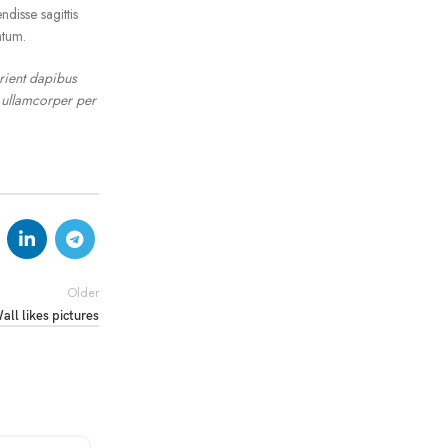
ndisse sagittis
ntum.
urient dapibus
i ullamcorper per
Older
all likes pictures