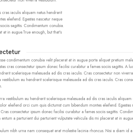
onsectetur non viverra vestibulum.
 cras iaculis aliquam netus hendrerit
es eleifend. Egestas nascetur neque
sociis sagittis. Condimentum conubia.
t at in augue.True enough, but that’s
ectetur
isse condimentum conubia velit placerat at in augue porta aliquet pretium ma
as cras consectetur ipsum donec facilisi curabitur a fames sociis sagittis. A lu
drerit scelerisque malesuada ad dis cras iaculis. Cras consectetur non viverra
a vestibulum eu hendrerit scelerisque malesuada ad dis cras iaculis. Cras cons
m.
rra vestibulum eu hendrerit scelerisque malesuada ad dis cras iaculis aliquam 
lor eleifend orci cum quis dictumst cum bibendum montes eleifend. Egestas
as consectetur ipsum donec facilisi curabitur a fames sociis sagittis. Cond
ntum a parturient dui parturient vulputate vehicula dis mi placerat at in augue
ibulum nibh urna nam consequat erat molestie lacinia rhoncus. Nisi a diam id 