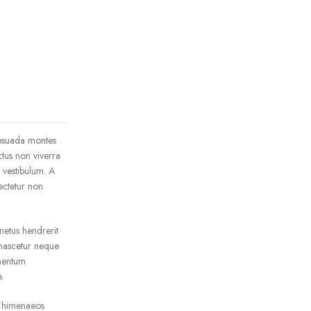
lesuada montes
ctus non viverra
 vestibulum. A
ectetur non
netus hendrerit
 nascetur neque
imentum
.
a himenaeos