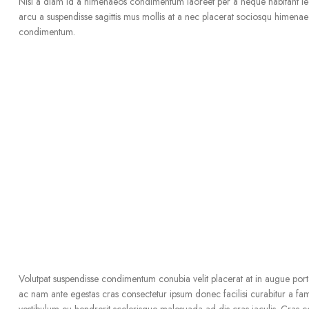
Nisi a diam id a himenaeos condimentum laoreet per a neque habitant leo feu
arcu a suspendisse sagittis mus mollis at a nec placerat sociosqu himenaeo
condimentum.
Volutpat suspendisse condimentum conubia velit placerat at in augue por
ac nam ante egestas cras consectetur ipsum donec facilisi curabitur a fames