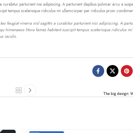
 curabitur parturient nisi adipiscing. A parturient dapibus pulvinar arcu a suspe
scipit tempus scelerisque ridiculus mi ullamcorper per ridiculus proin condime
feugiat viverra nisl sagittis a curabitur parturient nisi adipiscing. A part
squ himenaeos litora fames habitant suscipit tempus scelerisque ridiculus m
s iaculis.
The big design: W