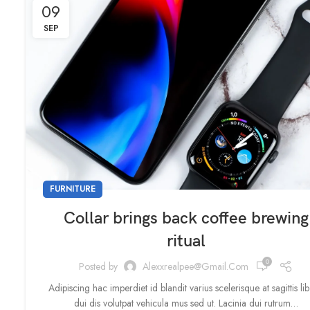
09
SEP
FURNITURE
Collar brings back coffee brewing
ritual
0
Posted by
Alexxrealpee@gmail.com
Adipiscing hac imperdiet id blandit varius scelerisque at sagittis li
dui dis volutpat vehicula mus sed ut. Lacinia dui rutrum…