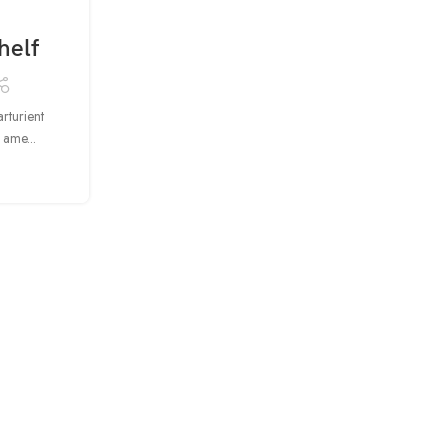
09
SEP
helf
arturient
 ame...
INSPIRATION
Minimalist Japanese-inspired
Posted by
Alexxrealpee@gmail.com
A taciti cras scelerisque scelerisque gravida natoque 
turpis primis adipiscing faucibus scelerisque adip
CONTINUE READING