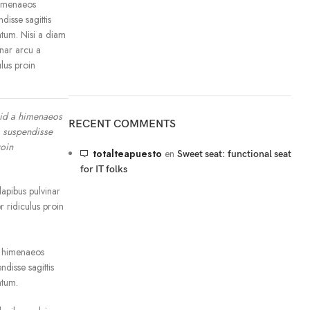
himenaeos
disse sagittis
ntum. Nisi a diam
inar arcu a
ulus proin
 id a himenaeos
RECENT COMMENTS
 a suspendisse
roin
totalteapuesto
en
Sweet seat: functional seat
for IT folks
dapibus pulvinar
r ridiculus proin
a himenaeos
ndisse sagittis
ntum.