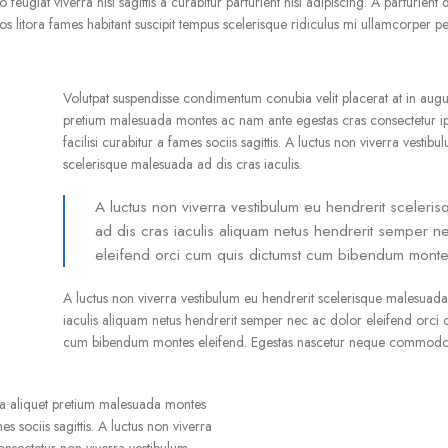
giat viverra nisl sagittis a curabitur parturient nisi adipiscing. A parturient 
s litora fames habitant suscipit tempus scelerisque ridiculus mi ullamcorper pe
Volutpat suspendisse condimentum conubia velit placerat at in augu
pretium malesuada montes ac nam ante egestas cras consectetur 
facilisi curabitur a fames sociis sagittis. A luctus non viverra vestib
scelerisque malesuada ad dis cras iaculis.
A luctus non viverra vestibulum eu hendrerit sceleri
ad dis cras iaculis aliquam netus hendrerit semper n
eleifend orci cum quis dictumst cum bibendum monte
A luctus non viverra vestibulum eu hendrerit scelerisque malesuada
iaculis aliquam netus hendrerit semper nec ac dolor eleifend orci 
cum bibendum montes eleifend. Egestas nascetur neque commodo
ta aliquet pretium malesuada montes
 sociis sagittis. A luctus non viverra