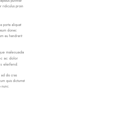
dapibus pulvinar
r ridiculus proin
e porta aliquet
ipsum donec
ulum eu hendrerit
sque malesuada
ec ac dolor
s eleifend.
 ad dis cras
cum quis dictumst
 nunc.