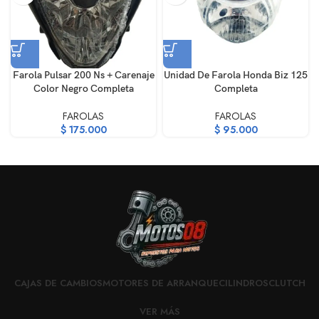
Farola Pulsar 200 Ns + Carenaje
Unidad De Farola Honda Biz 125
Color Negro Completa
Completa
FAROLAS
FAROLAS
$
175.000
$
95.000
CAJAS DE CAMBIOS
MOTORES DE ARRANQUE
CILINDROS
CLUTCH
VER MÁS