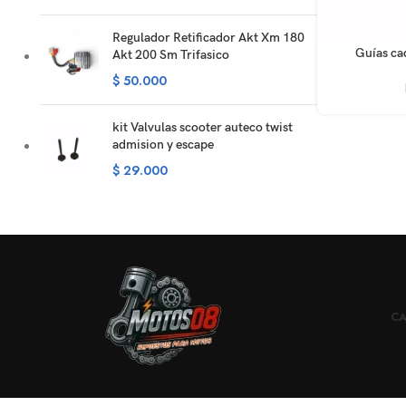
Regulador Retificador Akt Xm 180
AÑADIR AL CA
Guías ca
Akt 200 Sm Trifasico
$
50.000
kit Valvulas scooter auteco twist
admision y escape
$
29.000
CA