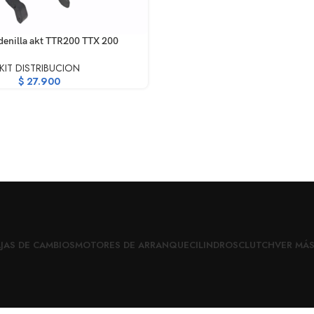
RRITO
denilla akt TTR200 TTX 200
KIT DISTRIBUCION
$
27.900
JAS DE CAMBIOS
MOTORES DE ARRANQUE
CILINDROS
CLUTCH
VER MÁ