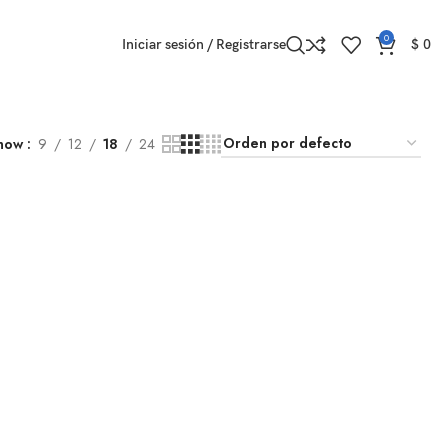
0
Iniciar sesión / Registrarse
$
0
how
9
12
18
24