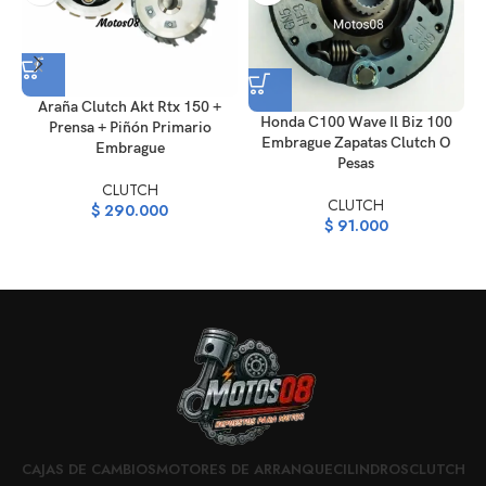
Araña Clutch Akt Rtx 150 +
Honda C100 Wave Il Biz 100
Prensa + Piñón Primario
Embrague Zapatas Clutch O
Embrague
Pesas
CLUTCH
CLUTCH
$
290.000
$
91.000
CAJAS DE CAMBIOS
MOTORES DE ARRANQUE
CILINDROS
CLUTCH