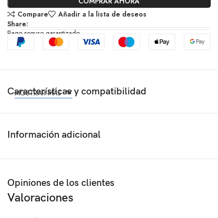
COMPRAR AHORA
Compare
Añadir a la lista de deseos
Share:
Pago seguro garantizado
Características y compatibilidad
MOSTRAR MÁS
Información adicional
Opiniones de los clientes
Valoraciones