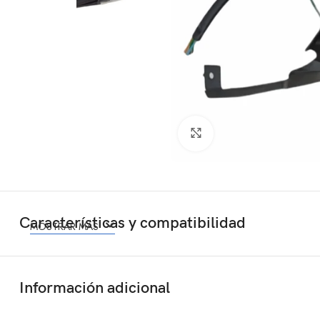
Click to enlarge
Características y compatibilidad
MOSTRAR MÁS
Información adicional