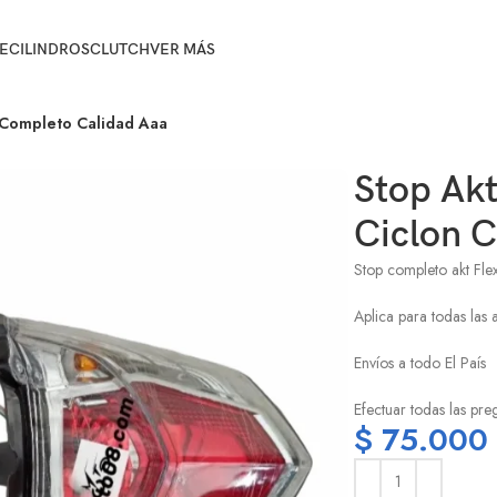
E
CILINDROS
CLUTCH
VER MÁS
n Completo Calidad Aaa
Stop Akt
Ciclon 
Stop completo akt Fle
Aplica para todas las a
Envíos a todo El País
Efectuar todas las pre
$
75.000