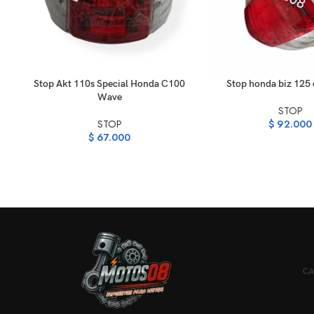
AÑADIR AL CARRITO
AÑADIR AL CARRITO
Stop Akt 110s Special Honda C100
Stop honda biz 125
Wave
STOP
STOP
$
92.000
$
67.000
CA