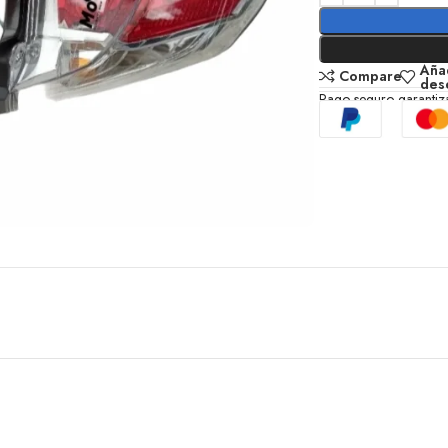
Añad
Compare
des
Pago seguro garanti