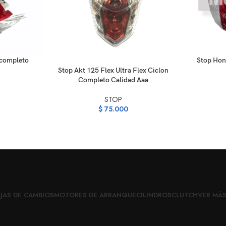
AÑADIR AL C
 completo
Stop Hon
AÑADIR AL CARRITO
Stop Akt 125 Flex Ultra Flex Ciclon
Completo Calidad Aaa
STOP
$
75.000
JAS DE CAMBIOS
MOTORES DE ARRANQUE
CILINDROS
CLUTCH
VER MÁ