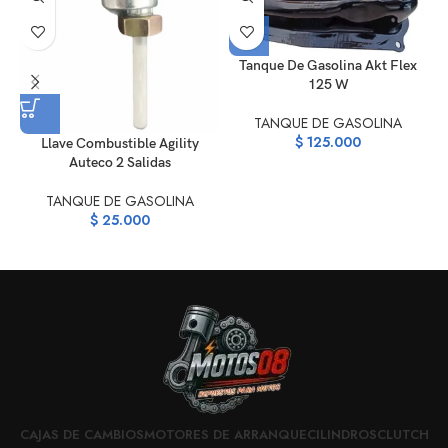
Tanque De Gasolina Akt Flex
125 W
TANQUE DE GASOLINA
$
125.000
Llave Combustible Agility
Auteco 2 Salidas
TANQUE DE GASOLINA
$
25.000
CAJAS DE CAMBIOS
MOTORES DE ARRANQUE
CILINDROS
CLUTCH