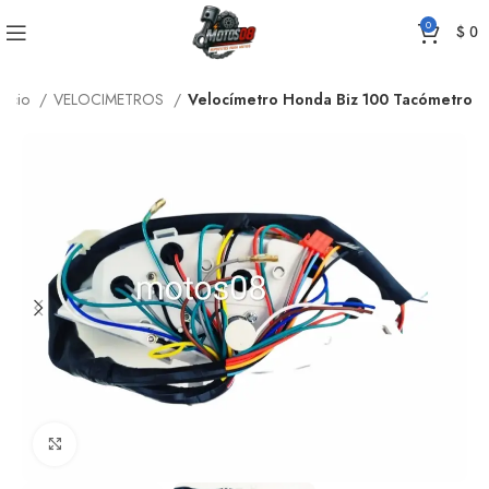
0
$
0
Inicio
VELOCIMETROS
Velocímetro Honda Biz 100 Tacómetro
Click to enlarge