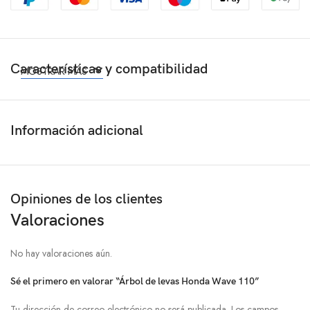
Características y compatibilidad
MOSTRAR MÁS
Información adicional
Opiniones de los clientes
Valoraciones
No hay valoraciones aún.
Sé el primero en valorar “Árbol de levas Honda Wave 110”
Tu dirección de correo electrónico no será publicada.
Los campos