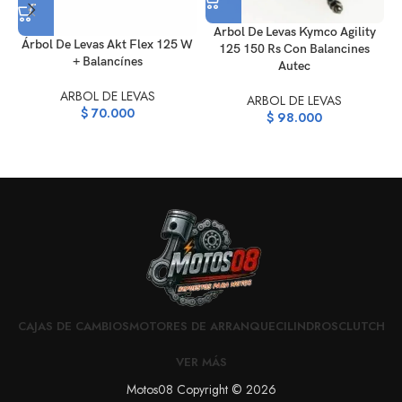
Arbol De Levas Kymco Agility
Árbol De Levas Akt Flex 125 W
125 150 Rs Con Balancines
+ Balancínes
Autec
ARBOL DE LEVAS
ARBOL DE LEVAS
$
70.000
$
98.000
CAJAS DE CAMBIOS
MOTORES DE ARRANQUE
CILINDROS
CLUTCH
VER MÁS
Motos08 Copyright © 2026