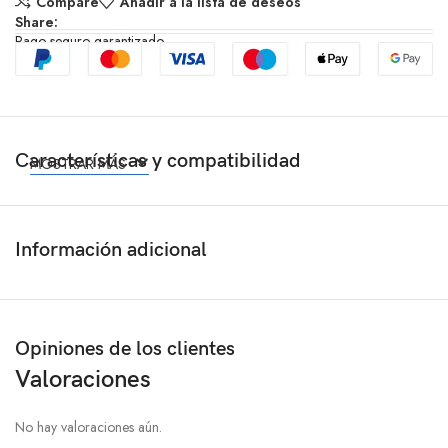
Compare
Añadir a la lista de deseos
Share:
Pago seguro garantizado
Características y compatibilidad
MOSTRAR MÁS
Información adicional
Opiniones de los clientes
Valoraciones
No hay valoraciones aún.