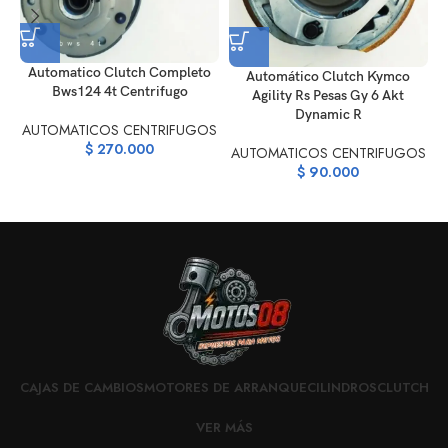
Automatico Clutch Completo
Automático Clutch Kymco
Bws124 4t Centrifugo
Agility Rs Pesas Gy 6 Akt
Dynamic R
AUTOMATICOS CENTRIFUGOS
$
270.000
AUTOMATICOS CENTRIFUGOS
$
90.000
CAJAS DE CAMBIOS
MOTORES DE ARRANQUE
CILINDROS
CLUTCH
VER MÁS