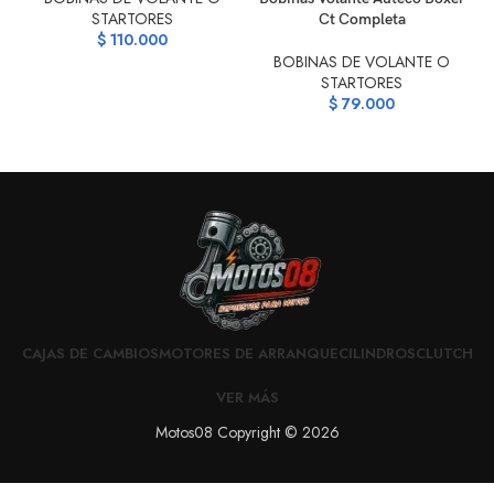
STARTORES
Ct Completa
$
110.000
BOBINAS DE VOLANTE O
STARTORES
$
79.000
CAJAS DE CAMBIOS
MOTORES DE ARRANQUE
CILINDROS
CLUTCH
VER MÁS
Motos08 Copyright © 2026