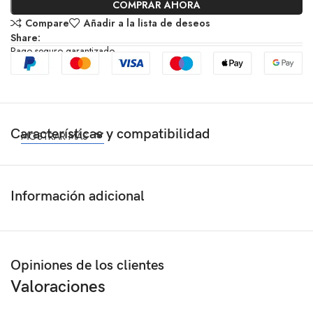
COMPRAR AHORA
Compare
Añadir a la lista de deseos
Share:
Pago seguro garantizado
Características y compatibilidad
MOSTRAR MÁS
Información adicional
Opiniones de los clientes
Valoraciones