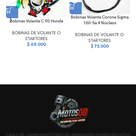
Bobinas Volante Corona Sigma
Bobinas Volante C 90 Honda
100-5a 4 Núcleos
B
BOBINAS DE VOLANTE O
BOBINAS DE VOLANTE O
STARTORES
STARTORES
$
69.000
$
75.000
CAJAS DE CAMBIOS
MOTORES DE ARRANQUE
CILINDROS
CLUTCH