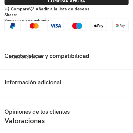
COMPRAR AHORA
Compare
Añadir a la lista de deseos
Share:
Pago seguro garantizado
Características y compatibilidad
MOSTRAR MÁS
Información adicional
Opiniones de los clientes
Valoraciones