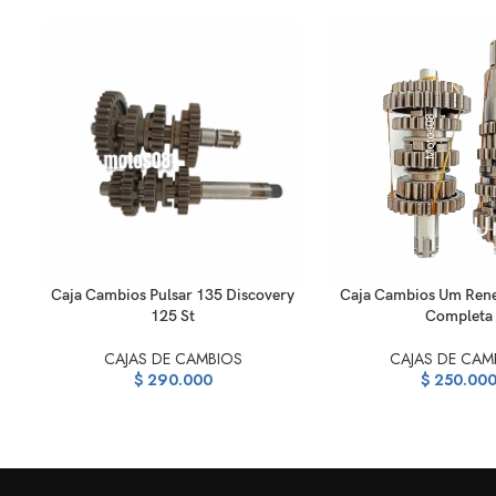
AÑADIR AL CARRITO
AÑADIR AL CARRITO
Caja Cambios Pulsar 135 Discovery
Caja Cambios Um Ren
125 St
Completa
CAJAS DE CAMBIOS
CAJAS DE CAM
$
290.000
$
250.00