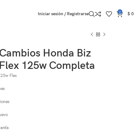
0
Iniciar sesión / Registrarse
$
0
 Cambios Honda Biz
 Flex 125w Completa
125w Flex
nes
ñones
uevo
antía