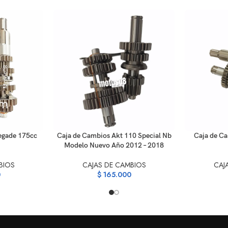
AÑADIR AL CARRITO
AÑADIR AL C
egade 175cc
Caja de Cambios Akt 110 Special Nb
Caja de C
Modelo Nuevo Año 2012 – 2018
BIOS
CAJAS DE CAMBIOS
CAJ
0
$
165.000