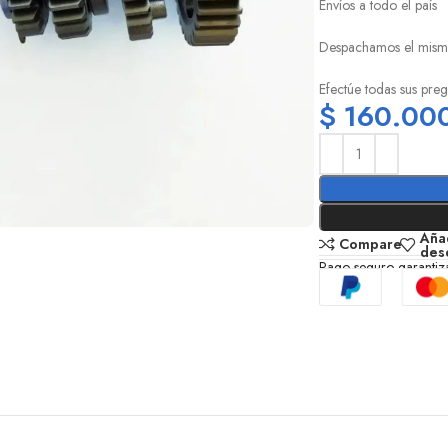
Envíos a todo el país
Despachamos el mism
Efectúe todas sus pre
$
160.00
Añad
Compare
des
Pago seguro garanti