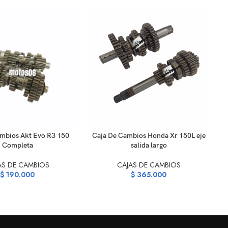
ARRITO
AÑADIR AL CARRITO
AÑ
ambios Akt Evo R3 150
Caja De Cambios Honda Xr 150L eje
Completa
salida largo
AS DE CAMBIOS
CAJAS DE CAMBIOS
$
190.000
$
365.000