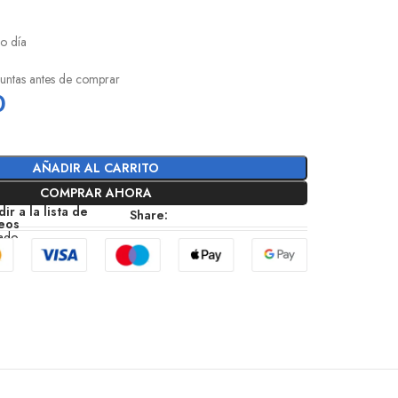
o día
guntas antes de comprar
0
AÑADIR AL CARRITO
COMPRAR AHORA
ir a la lista de
Share:
eos
zado