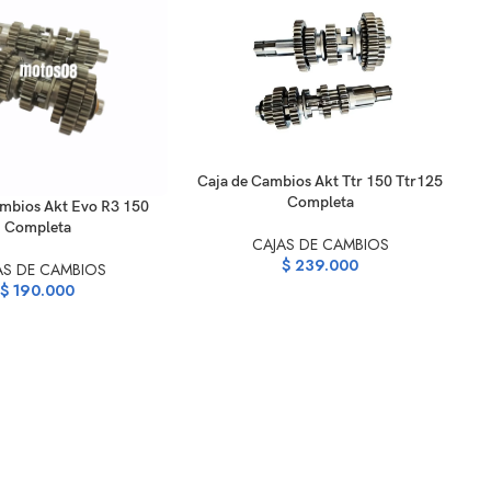
AÑADIR AL CARRITO
Caja de Cambios Akt Ttr 150 Ttr125
Completa
ARRITO
ambios Akt Evo R3 150
AÑ
Completa
CAJAS DE CAMBIOS
$
239.000
AS DE CAMBIOS
$
190.000