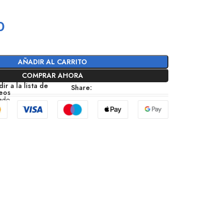
l
0
AÑADIR AL CARRITO
COMPRAR AHORA
ir a la lista de
Share:
eos
zado