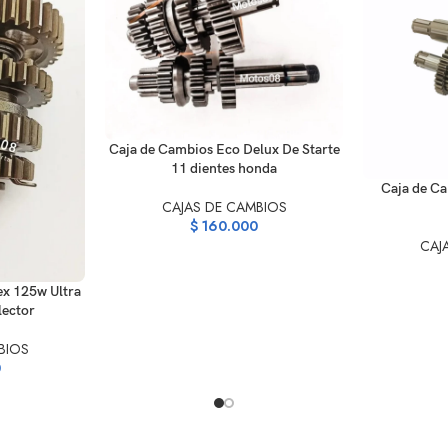
AÑADIR AL CARRITO
Caja de Cambios Eco Delux De Starte
11 dientes honda
AÑADIR AL C
Caja de C
CAJAS DE CAMBIOS
$
160.000
CAJ
ex 125w Ultra
lector
BIOS
0