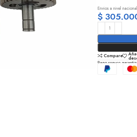
Envios a nivel naciona
$
305.00
Añad
Compare
des
Pago seguro garanti