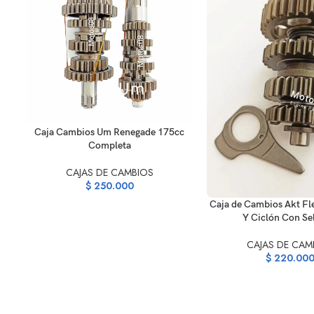
AÑADIR AL CARRITO
Caja Cambios Um Renegade 175cc
Completa
CAJAS DE CAMBIOS
$
250.000
AÑADIR AL CARRITO
Caja de Cambios Akt Fl
Y Ciclón Con Se
CAJAS DE CAM
$
220.00