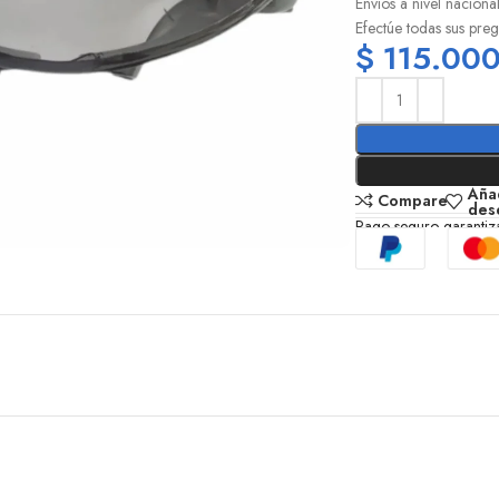
Envios a nivel naciona
Efectúe todas sus pre
$
115.00
Añad
Compare
des
Pago seguro garanti