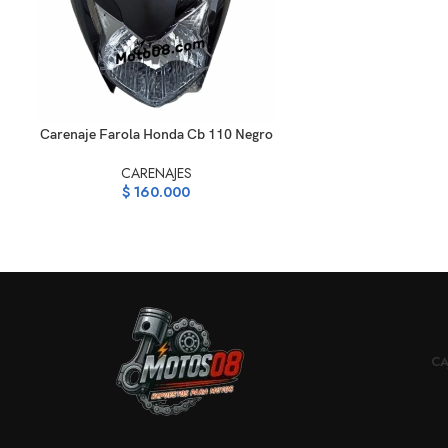
AÑADIR AL CARRITO
Carenaje Farola Honda Cb 110 Negro
CARENAJES
$
160.000
CA