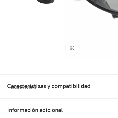
Click to enlarge
Características y compatibilidad
MOSTRAR MÁS
Información adicional