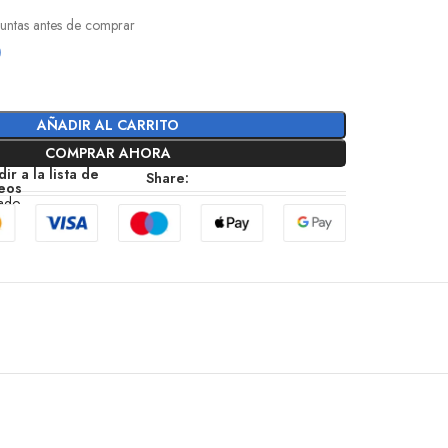
l
guntas antes de comprar
0
AÑADIR AL CARRITO
COMPRAR AHORA
ir a la lista de
Share:
eos
zado