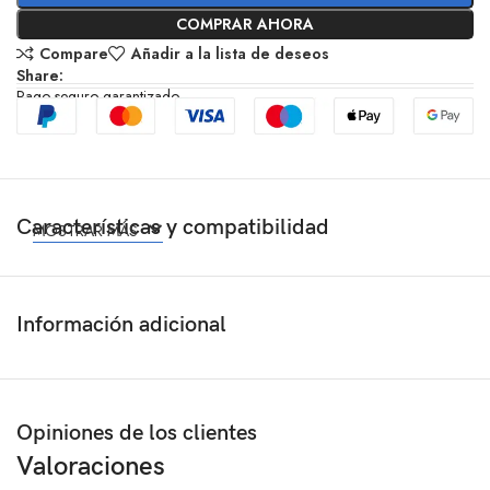
COMPRAR AHORA
Compare
Añadir a la lista de deseos
Share:
Pago seguro garantizado
Características y compatibilidad
MOSTRAR MÁS
Información adicional
Opiniones de los clientes
Valoraciones