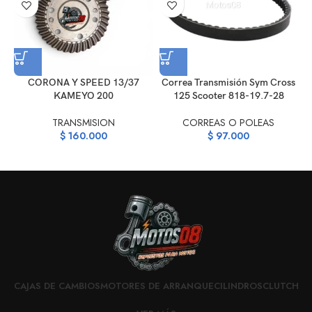
CORONA Y SPEED 13/37
Correa Transmisión Sym Cross
KAMEYO 200
125 Scooter 818-19.7-28
TRANSMISION
CORREAS O POLEAS
$
160.000
$
97.000
CAJAS DE CAMBIOS
MOTORES DE ARRANQUE
CILINDROS
CLUTCH