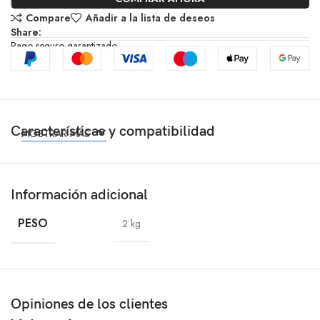
Compare
Añadir a la lista de deseos
Share:
Pago seguro garantizado
Características y compatibilidad
MOSTRAR MÁS
Información adicional
PESO
2 kg
Opiniones de los clientes