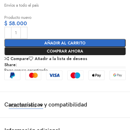
Envíos a todo el país
Producto nuevo
$
58.000
AÑADIR AL CARRITO
COMPRAR AHORA
Compare
Añadir a la lista de deseos
Share:
Pago seguro garantizado
Características y compatibilidad
MOSTRAR MÁS