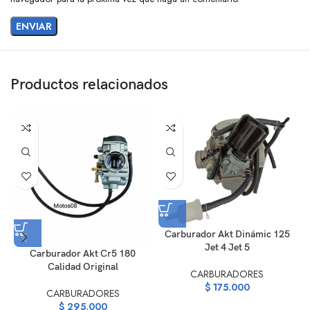
Productos relacionados
Carburador Akt Dinámic 125
Jet 4 Jet 5
Carburador Akt Cr5 180
C
Calidad Original
CARBURADORES
$
175.000
CARBURADORES
$
295.000