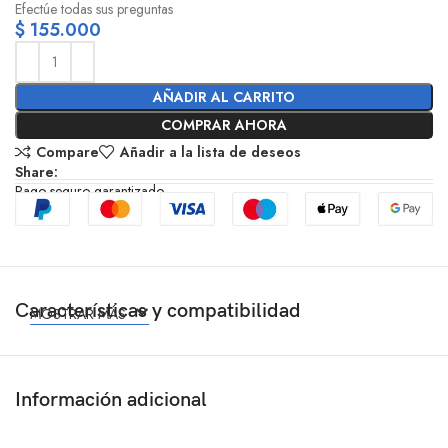
Efectúe todas sus preguntas
$
155.000
AÑADIR AL CARRITO
COMPRAR AHORA
Compare
Añadir a la lista de deseos
Share:
Pago seguro garantizado
Características y compatibilidad
MOSTRAR MÁS
Información adicional