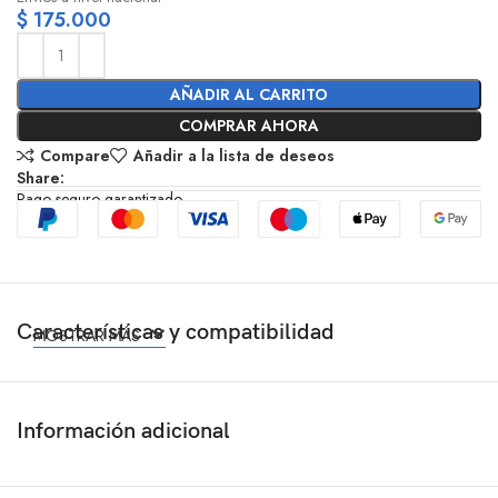
$
175.000
AÑADIR AL CARRITO
COMPRAR AHORA
Compare
Añadir a la lista de deseos
Share:
Pago seguro garantizado
Características y compatibilidad
MOSTRAR MÁS
Información adicional