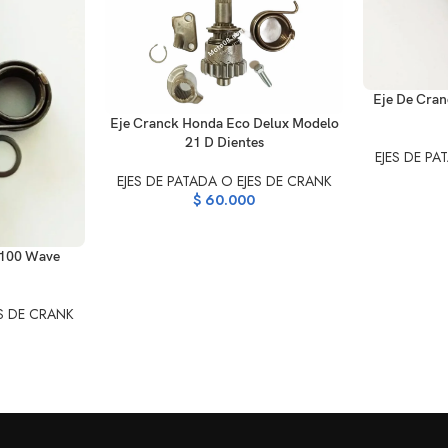
AÑADIR AL C
Eje De Cran
AÑADIR AL CARRITO
Eje Cranck Honda Eco Delux Modelo
21 D Dientes
EJES DE PA
EJES DE PATADA O EJES DE CRANK
$
60.000
C100 Wave
ES DE CRANK