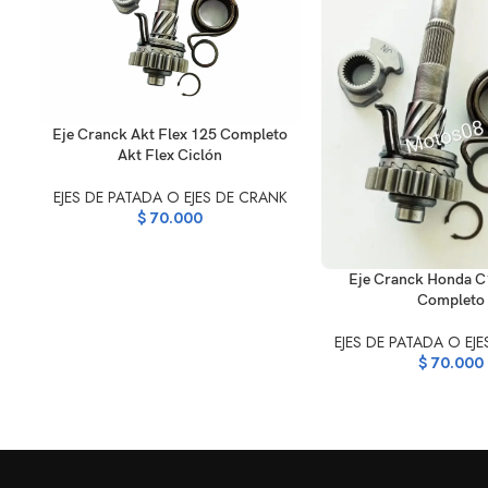
AÑADIR AL CARRITO
Eje Cranck Akt Flex 125 Completo
Akt Flex Ciclón
EJES DE PATADA O EJES DE CRANK
$
70.000
AÑADIR AL CARRITO
Eje Cranck Honda 
Completo
EJES DE PATADA O EJ
$
70.000