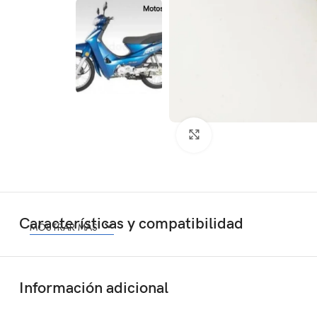
Click to enlarge
Características y compatibilidad
MOSTRAR MÁS
Información adicional