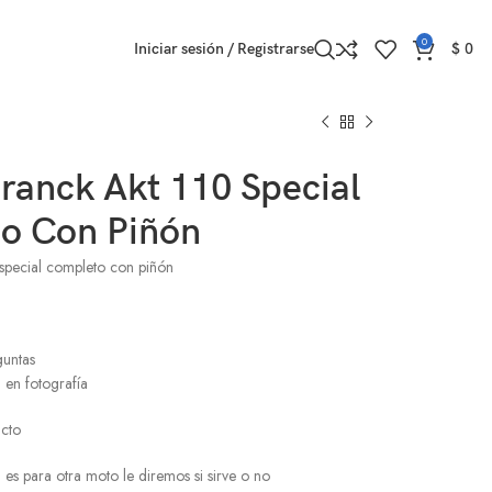
0
Iniciar sesión / Registrarse
$
0
ranck Akt 110 Special
o Con Piñón
 special completo con piñón
l
guntas
 en fotografía
ucto
i es para otra moto le diremos si sirve o no