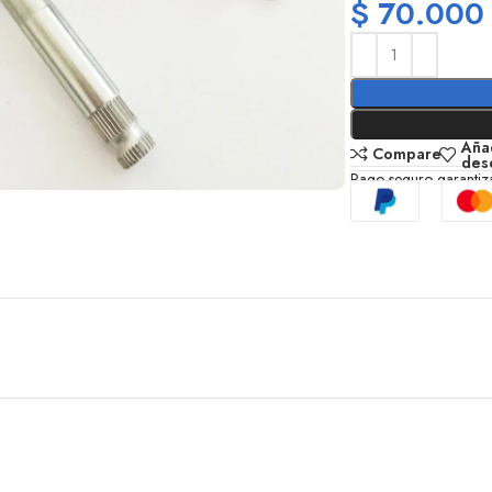
$
70.000
Añad
Compare
des
Pago seguro garanti