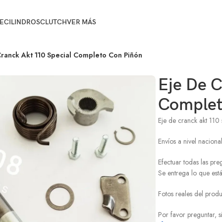
E
CILINDROS
CLUTCH
VER MÁS
Cranck Akt 110 Special Completo Con Piñón
Eje De C
Complet
Eje de cranck akt 110
Envíos a nivel naciona
Efectuar todas las pre
Se entrega lo que está
Fotos reales del prod
Por favor preguntar, s