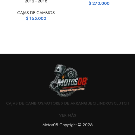
2012 – 2018
$
270.000
CAJAS DE CAMBIOS
C
$
165.000
CAJAS DE CAMBIOS
MOTORES DE ARRANQUE
CILINDROS
CLUTCH
VER MÁS
Motos08 Copyright © 2026