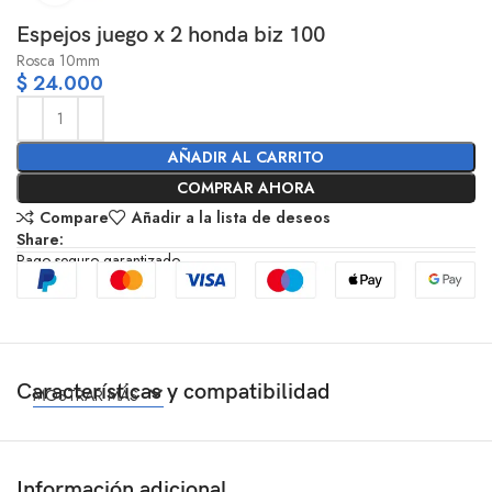
Espejos juego x 2 honda biz 100
Rosca 10mm
$
24.000
AÑADIR AL CARRITO
COMPRAR AHORA
Compare
Añadir a la lista de deseos
Share:
Pago seguro garantizado
Características y compatibilidad
MOSTRAR MÁS
Información adicional