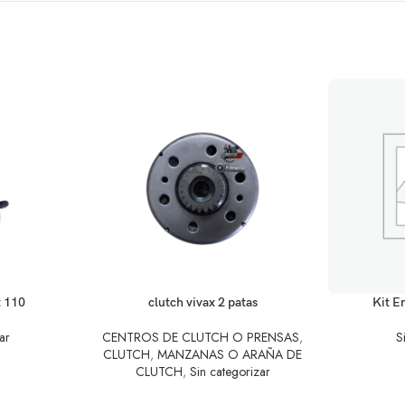
LEER MÁS
AÑADIR AL C
t 110
clutch vivax 2 patas
Kit E
ar
CENTROS DE CLUTCH O PRENSAS
,
S
CLUTCH
,
MANZANAS O ARAÑA DE
CLUTCH
,
Sin categorizar