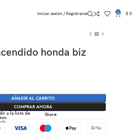
0
Iniciar sesión / Registrarse
$
0
ncendido honda biz
AÑADIR AL CARRITO
COMPRAR AHORA
ir a la lista de
Share:
eos
zado