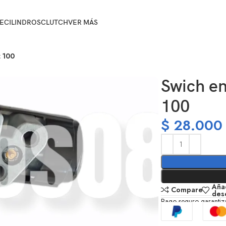
E
CILINDROS
CLUTCH
VER MÁS
 100
Swich e
100
$
28.000
Añad
Compare
des
Pago seguro garanti