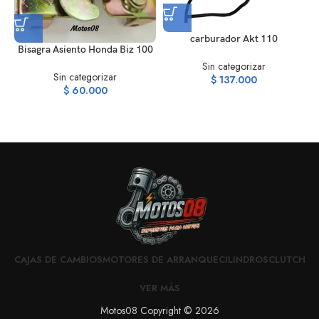
carburador Akt 110
Bisagra Asiento Honda Biz 100
Sin categorizar
Sin categorizar
$
137.000
$
60.000
CAJAS DE CAMBIOS
MOTORES DE ARRANQUE
CILINDROS
CLUTCH
VER MÁS
Motos08 Copyright © 2026