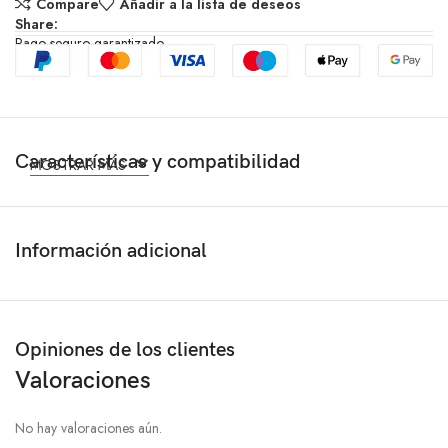
Compare
Añadir a la lista de deseos
Share:
Pago seguro garantizado
Características y compatibilidad
MOSTRAR MÁS
Información adicional
Opiniones de los clientes
Valoraciones
No hay valoraciones aún.