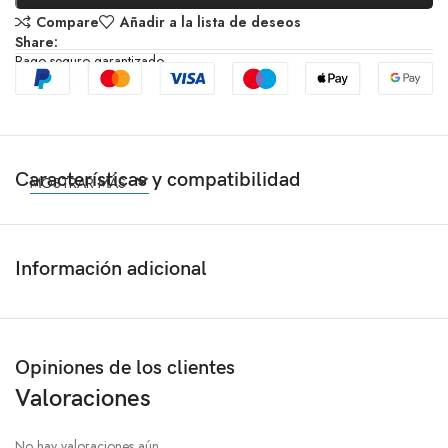
Compare
Añadir a la lista de deseos
Share:
Pago seguro garantizado
Características y compatibilidad
MOSTRAR MÁS
Información adicional
Opiniones de los clientes
Valoraciones
No hay valoraciones aún.