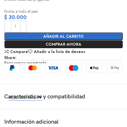
Envíos a todo el país
$
30.000
AÑADIR AL CARRITO
COMPRAR AHORA
Compare
Añadir a la lista de deseos
Share:
Pago seguro garantizado
Características y compatibilidad
MOSTRAR MÁS
Información adicional