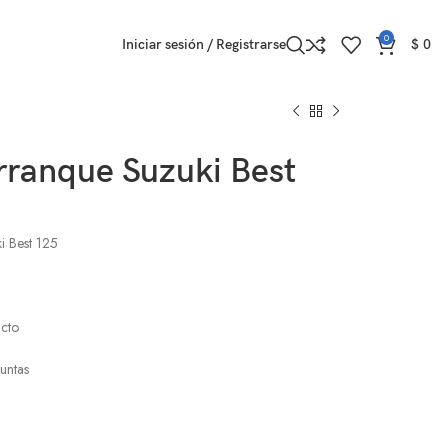
0
Iniciar sesión / Registrarse
$
0
rranque Suzuki Best
i Best 125
ucto
untas