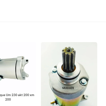
AÑ
Mo
ARRITO
que Um 230 akt 200 xm
200