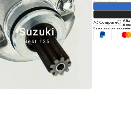
Añad
Compare
des
Pago seguro garanti