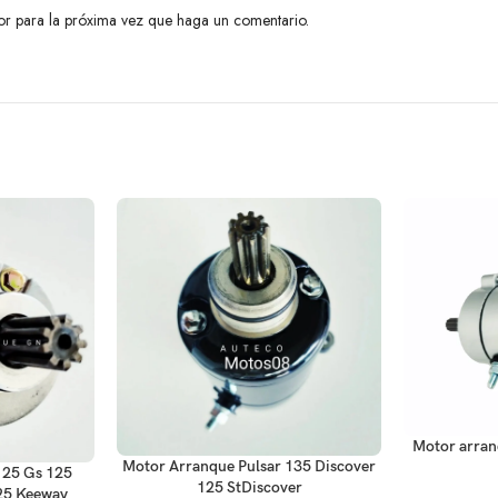
or para la próxima vez que haga un comentario.
AÑADIR AL C
Motor arran
AÑADIR AL CARRITO
Motor Arranque Pulsar 135 Discover
125 Gs 125
125 StDiscover
25 Keeway