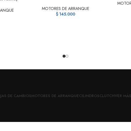
MOTOR
MOTORES DE ARRANQUE
RANQUE
$
145.000
JAS DE CAMBIOS
MOTORES DE ARRANQUE
CILINDROS
CLUTCH
VER MÁ