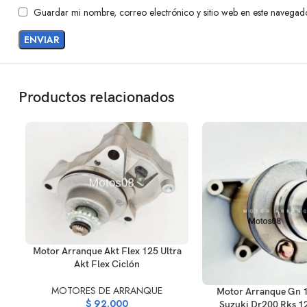
Guardar mi nombre, correo electrónico y sitio web en este navegad
Productos relacionados
AÑADIR AL CARRITO
Motor Arranque Akt Flex 125 Ultra
Akt Flex Ciclón
MOTORES DE ARRANQUE
AÑADIR AL CARRITO
Motor Arranque Gn 
$
92.000
Suzuki Dr200 Rks 1