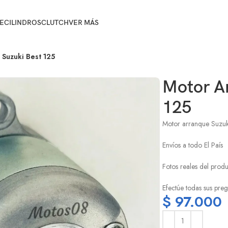
E
CILINDROS
CLUTCH
VER MÁS
Suzuki Best 125
Motor A
125
Motor arranque Suzuk
Envíos a todo El País
Fotos reales del prod
Efectúe todas sus preg
$
97.000